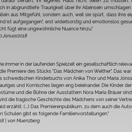
 darauf beharrt, ihr eigenes Haus nicht
teilen zu müssen. 
ch in abgrundtiefe Traurigkeit über ihr Alleinsein umschlagen 
llein aus
Mitgefühl, sondern auch, weil sie spürt, dass ihre 
ond ist aufgegangen", erst widerborstig und emotionslos
gesu
cht
fügt eine ungewöhnliche Nuance hinzu."
20.Januar2018
ie immer in der laufenden
Spielzeit ein gesellschaftlich rele
die Premiere des
Stücks "Das Mädchen von Weither".
Das war 
 schwedischen Kinderbuchs von Anika Thor
und Maria Jönss
Trauriges und Komisches liegen eng
beieinander. Die Kinder de
ostüme und die Bühne
der Ausstattern Nora Maria Bräuer sind g
rd die tragische
Geschichte des Mädchens von seiner Vertre
ald
erzählt. (...) Das Premierenpublikum, zu dem auch die Auto
in Schulen gibt es folgende Familienvorstellungen.”
018 | von Muenzberg