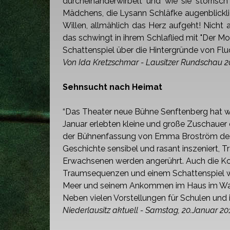
durcheinanderwirbelt und wie sie störrisch
Mädchens, die Lysann Schläfke
augenblickli
Willen, allmählich das Herz aufgeht! Nicht a
das
schwingt in ihrem Schlaflied mit "Der M
Schattenspiel über die Hintergründe von Flu
Von Ida Kretzschmar - Lausitzer Rundschau 
Sehnsucht nach Heimat
“Das Theater neue Bühne Senftenberg hat w
Januar erlebten kleine und große Zuschauer 
der Bühnenfassung
von Emma Broström des
Geschichte
sensibel und rasant inszeniert, 
Erwachsenen werden angerührt. Auch die K
Traumsequenzen und einem Schattenspiel wi
Meer und seinem Ankommen im Haus im W
Neben vielen Vorstellungen für Schulen
und 
Niederlausitz aktuell - Samstag, 20.Januar 2