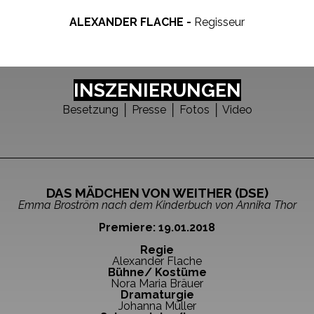
ALEXANDER FLACHE -
Regisseur
INSZENIERUNGEN
Besetzung
│
Presse │ Fotos
│
Video
DAS MÄDCHEN VON WEITHER (DSE)
Emma Broström nach dem Kinderbuch von Annika Thor
Premiere: 19.01.2018
Regie
Alexander Flache
Bühne/ Kostüme
Nora Maria Bräuer
Dramaturgie
Johanna Müller