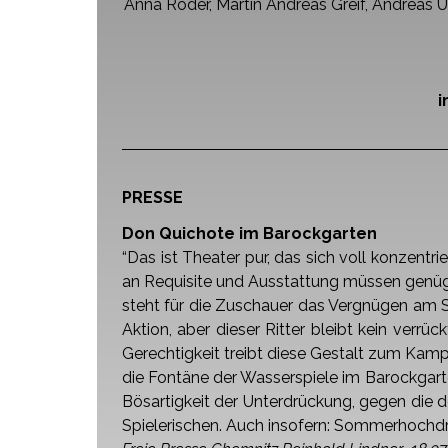
Anna Röder, Martin Andreas Greif, Andreas 
i
PRESSE
Don Quichote im Barockgarten
“Das ist Theater pur, das sich voll konzentri
an Requisite und Ausstattung müssen genüge
steht
für die Zuschauer das Vergnügen am S
Aktion, aber
dieser Ritter bleibt kein verrü
Gerechtigkeit treibt
diese Gestalt zum Kampf
die Fontäne der
Wasserspiele im Barockgarte
Bösartigkeit der
Unterdrückung, gegen die d
Spielerischen. Auch
insofern: Sommerhochdre