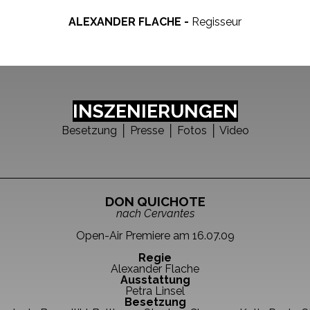
ALEXANDER FLACHE -
Regisseur
INSZENIERUNGEN
Besetzung
│
Presse │ Fotos
│
Video
DON QUICHOTE
nach Cervantes
Open-Air Premiere am 16.07.09
Regie
Alexander Flache
Ausstattung
Petra Linsel
Besetzung