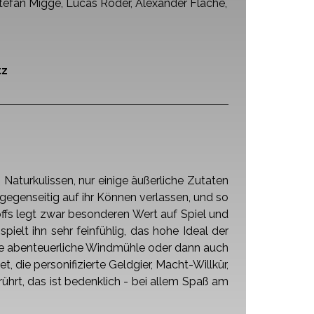
Stefan Migge,
Lucas Röder, Alexander Flache,
tz
Naturkulissen, nur einige äußerliche Zutaten
gegenseitig auf ihr Können verlassen, und so
fs legt zwar besonderen Wert auf Spiel und
spielt ihn sehr feinfühlig, das hohe Ideal der
ne abenteuerliche Windmühle oder dann auch
et, die personifizierte Geldgier, Macht-Willkür,
ührt, das ist bedenklich - bei allem Spaß am