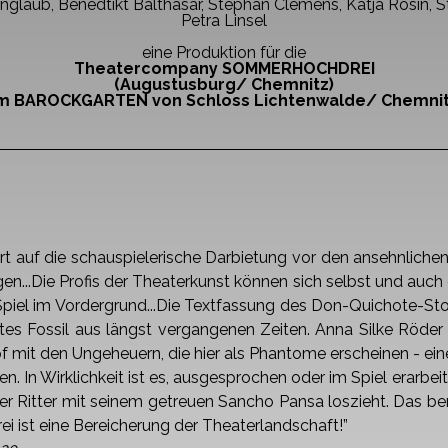
Unglaub,
Benedtikt Balthasar, Stephan Clemens, Katja Rosin, 
Petra Linsel
eine Produktion für die
Theatercompany SOMMERHOCHDREI
(Augustusburg/ Chemnitz)
m BAROCKGARTEN von Schloss Lichtenwalde/ Chemni
ert auf die schauspielerische
Darbietung vor den ansehnlichen 
n...Die Profis der Theaterkunst
können sich selbst und auch 
piel im Vordergrund...Die Textfassung des
Don-Quichote-Stof
cktes Fossil aus längst vergangenen Zeiten. Anna
Silke Röder 
 mit den Ungeheuern, die hier als Phantome
erscheinen - ei
n. In Wirklichkeit ist es, ausgesprochen oder
im Spiel erarbeit
er Ritter mit seinem getreuen Sancho Pansa loszieht.
Das ber
i ist eine Bereicherung der Theaterlandschaft!”