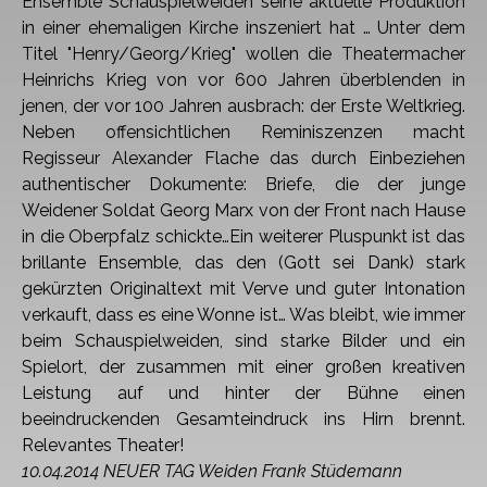
Ensemble Schauspielweiden seine aktuelle Produktion
in einer ehemaligen Kirche inszeniert hat … Unter dem
Titel "Henry/Georg/Krieg"
wollen die Theatermacher
Heinrichs Krieg von vor 600 Jahren überblenden in
jenen, der vor 100 Jahren ausbrach: der Erste Weltkrieg.
Neben offensichtlichen Reminiszenzen
macht
Regisseur Alexander Flache das durch Einbeziehen
authentischer Dokumente: Briefe, die der junge
Weidener Soldat Georg Marx von der Front nach Hause
in die Oberpfalz
schickte…Ein weiterer Pluspunkt ist das
brillante Ensemble, das den (Gott sei Dank) stark
gekürzten Originaltext mit Verve und guter Intonation
verkauft, dass es eine Wonne ist…
Was bleibt, wie immer
beim Schauspielweiden, sind starke Bilder und ein
Spielort, der zusammen mit einer großen kreativen
Leistung auf und hinter der Bühne einen
beeindruckenden Gesamteindruck ins Hirn brennt.
Relevantes Theater!
10.04.2014 NEUER TAG Weiden Frank Stüdemann