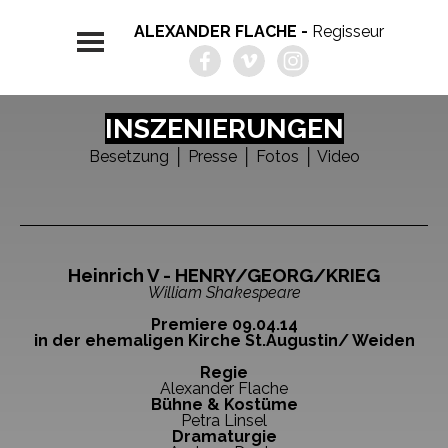
ALEXANDER FLACHE -
Regisseur
INSZENIERUNGEN
Besetzung
│
Presse │ Fotos
│
Video
Heinrich V - HENRY/GEORG/KRIEG
William Shakespeare
Premiere 09.04.14
in der ehemaligen Kirche St.Augustin/ Weiden
Regie
Alexander Flache
Bühne & Kostüme
Petra Linsel
Dramaturgie