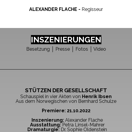
ALEXANDER FLACHE -
Regisseur
INSZENIERUNGEN
Besetzung
│
Presse │ Fotos
│
Video
STÜTZEN DER GESELLSCHAFT
Schauspiel in vier Akten von
Henrik Ibsen
Aus dem Norwegischen von Bernhard Schulze
Premiere: 21.10.2022
Inszenierung:
Alexander Flache
Ausstattung:
Petra Linsel-Mahrer
Dramaturgie:
D
r. Sophie Oldenstein