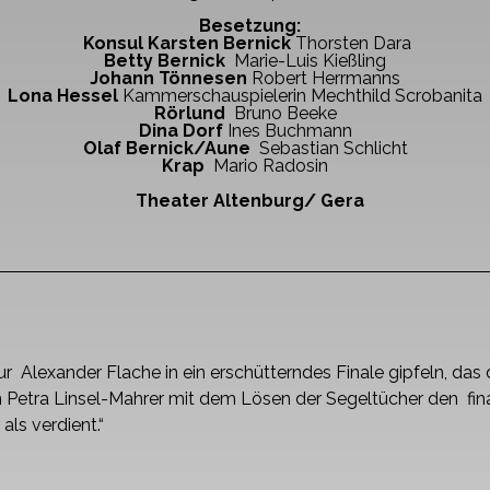
Besetzung:
Konsul Karsten Bernick
Thorsten Dara
Betty Bernick
Marie-Luis Kießling
Johann Tönnesen
Robert Herrmanns
Lona Hessel
Kammerschauspielerin Mechthild Scrobanita
Rörlund
Bruno Beeke
Dina Dorf
Ines Buchmann
Olaf Bernick/Aune
Sebastian Schlicht
Krap
Mario Radosin
Theater Altenburg/ Gera
ur Alexander Flache in ein erschütterndes Finale gipfeln, das 
n Petra Linsel-Mahrer mit dem Lösen der Segeltücher den fin
als verdient.“